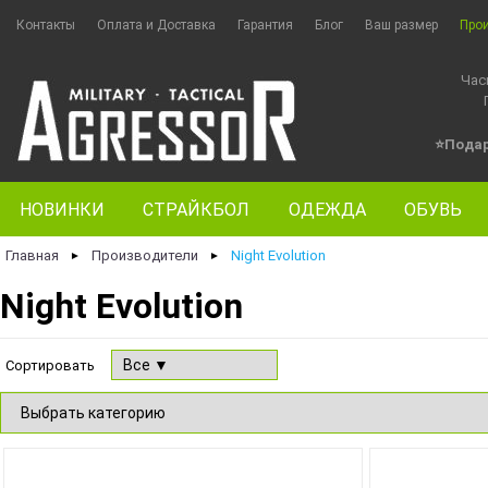
Контакты
Оплата и Доставка
Гарантия
Блог
Ваш размер
Про
Час
⭐Пода
НОВИНКИ
СТРАЙКБОЛ
ОДЕЖДА
ОБУВЬ
Главная
Производители
Night Evolution
►
►
Night Evolution
Сортировать