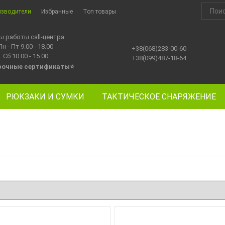
изводители
Избранные
Топ товары
ы работы call-центра
Пн - Пт 9.00 - 18.00
+38(068)283-00-60
Сб 10.00 - 15.00
+38(099)487-18-64
рочные сертификаты
⭐
РЮКЗАКИ И СУМКИ
ТАКТИЧЕСКОЕ СНАРЯЖЕНИЕ