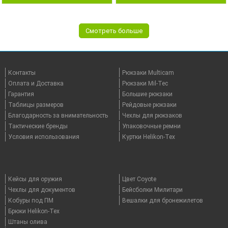
Смотреть больше
Контакты
Рюкзаки Multicam
Оплата и Доставка
Рюкзаки Mil-Tec
Гарантия
Большие рюкзаки
Таблицы размеров
Рейдовые рюкзаки
Благодарность за внимательность
Чехлы для рюкзаков
Тактические бренды
Упаковочные ремни
Условия использования
Куртки Helikon-Tex
Кейсы для оружия
Цвет Coyote
Чехлы для документов
Бейсболки Милитари
Кобуры под ПМ
Вешалки для бронежилетов
Брюки Helikon-Tex
Штаны олива