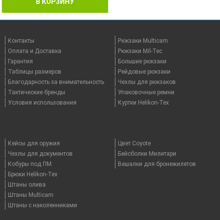
В КОРЗИНУ
Контакты
Рюкзаки Multicam
Оплата и Доставка
Рюкзаки Mil-Tec
Гарантия
Большие рюкзаки
Таблицы размеров
Рейдовые рюкзаки
Благодарность за внимательность
Чехлы для рюкзаков
Тактические бренды
Упаковочные ремни
Условия использования
Куртки Helikon-Tex
Кейсы для оружия
Цвет Coyote
Чехлы для документов
Бейсболки Милитари
Кобуры под ПМ
Вешалки для бронежилетов
Брюки Helikon-Tex
Штаны олива
Штаны Multicam
Штаны с наколенниками