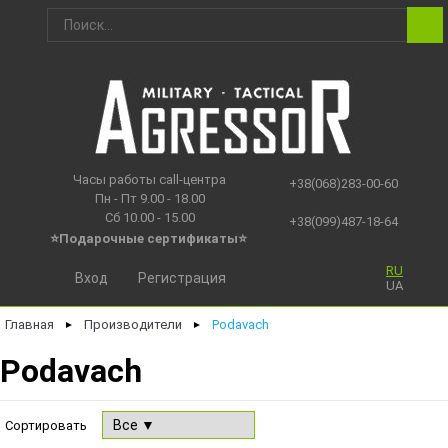
Часы работы call-центра
+38(068)283-00-60
Пн - Пт 9.00 - 18.00
Сб 10.00 - 15.00
+38(099)487-18-64
⭐Подарочные сертификаты
⭐
RU
Вход
Регистрация
UA
Главная
Производители
Podavach
►
►
Podavach
Сортировать