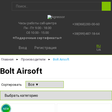
Часы работы call-центра
+38(068)283-00-60
Пн - Пт 9.00 - 18.00
Сб 10.00 - 15.00
+38(099)487-18-64
⭐Подарочные сертификаты
⭐
RU
Вход
Регистрация
UA
Главная
Производители
Bolt Airsoft
►
►
Bolt Airsoft
Сортировать
NEW