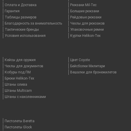
Оплата и Доставка
Рюкзаки Mil-Tec
Гарантия
Большие рюкзаки
Таблицы размеров
Рейдовые рюкзаки
Благодарность за внимательность
Чехлы для рюкзаков
Тактические бренды
Упаковочные ремни
Условия использования
Куртки Helikon-Tex
Кейсы для оружия
Цвет Coyote
Чехлы для документов
Бейсболки Милитари
Кобуры под ПМ
Вешалки для бронежилетов
Брюки Helikon-Tex
Штаны олива
Штаны Multicam
Штаны с наколенниками
Пистолеты Beretta
Пистолеты Glock