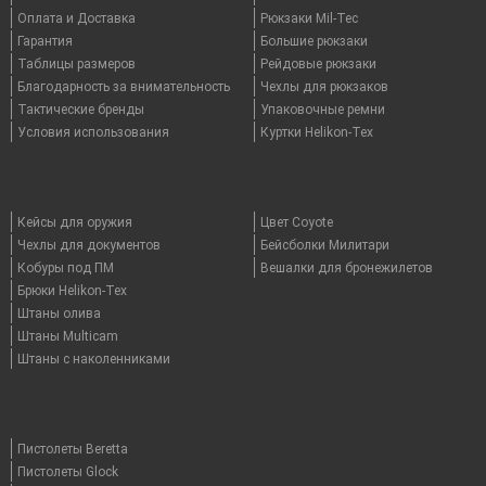
Оплата и Доставка
Рюкзаки Mil-Tec
Гарантия
Большие рюкзаки
Таблицы размеров
Рейдовые рюкзаки
Благодарность за внимательность
Чехлы для рюкзаков
Тактические бренды
Упаковочные ремни
Условия использования
Куртки Helikon-Tex
Кейсы для оружия
Цвет Coyote
Чехлы для документов
Бейсболки Милитари
Кобуры под ПМ
Вешалки для бронежилетов
Брюки Helikon-Tex
Штаны олива
Штаны Multicam
Штаны с наколенниками
Пистолеты Beretta
Пистолеты Glock