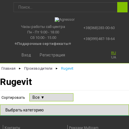
Часы работы call-центра
+38(068)283-00-60
Пн - Пт 9.00 - 18.00
Сб 10.00 - 15.00
+38(099)487-18-64
⭐Подарочные сертификаты
⭐
RU
Вход
Регистрация
UA
Главная
Производители
Rugevit
►
►
Rugevit
Сортировать
Контакты
Рюкзаки Multicam