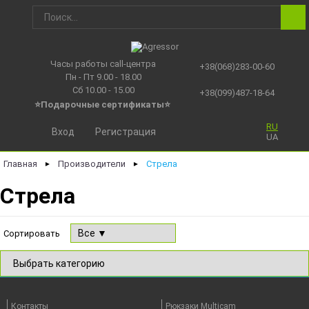
Часы работы call-центра
+38(068)283-00-60
Пн - Пт 9.00 - 18.00
Сб 10.00 - 15.00
+38(099)487-18-64
⭐Подарочные сертификаты
⭐
RU
Вход
Регистрация
UA
Главная
Производители
Стрела
►
►
Стрела
Сортировать
Контакты
Рюкзаки Multicam