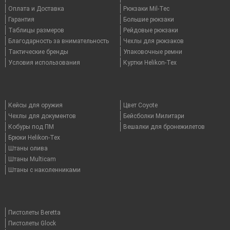
Оплата и Доставка
Рюкзаки Mil-Tec
Гарантия
Большие рюкзаки
Таблицы размеров
Рейдовые рюкзаки
Благодарность за внимательность
Чехлы для рюкзаков
Тактические бренды
Упаковочные ремни
Условия использования
Куртки Helikon-Tex
Кейсы для оружия
Цвет Coyote
Чехлы для документов
Бейсболки Милитари
Кобуры под ПМ
Вешалки для бронежилетов
Брюки Helikon-Tex
Штаны олива
Штаны Multicam
Штаны с наколенниками
Пистолеты Beretta
Пистолеты Glock