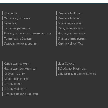
Контакты
Рюкзаки Multicam
Оплата и Доставка
Рюкзаки Mil-Tec
Гарантия
Большие рюкзаки
Таблицы размеров
Рейдовые рюкзаки
Благодарность за внимательность
Чехлы для рюкзаков
Тактические бренды
Упаковочные ремни
Условия использования
Куртки Helikon-Tex
Кейсы для оружия
Цвет Coyote
Чехлы для документов
Бейсболки Милитари
Кобуры под ПМ
Вешалки для бронежилетов
Брюки Helikon-Tex
Штаны олива
Штаны Multicam
Штаны с наколенниками