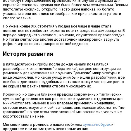
возникнуть определенные предпосылки. В случае с сумками для
скрытой переноски оружия они были более чем серьезными. Веками
пистолеты носились открыто, часто даже напоказ, их богато
украшали и они являлись своеобразным признаком статусности
своего хозяина.
Но уже в конце XIX столетия у людей все чаще и чаще стала
появляться потребность скрытно носить средства самозащиты. В
первую очередь это касалось, конечно, служителей правопорядка.
Но тогда считалось вполне достаточной маскировкой засунуть
рефольвер за пояс и прикрыть полой пиджака.
История развития
В пятидесятых как грибы после дождя начали появляться
разнообразные наплечные "оперативки", хитрые конструкции из
ремешков для крепления на лодыжку, "дамские" микрокобуры в
виде редикюлей. Но какие ухищрения бы не шли разработчики, все
они были довольно неудобными, натирали кожу и часто все равно
не скрывали факт наличия ствола у носящего их.
Иронично, но самым близким предком современных тактических
сумок-кобур являются как раз женские сумочки с отделением для
минипистолета. Именно в них впервые применили концепцию,
которая используется и сейчас - вещь, выглядящая абсолютно "по-
граждански", но при этом позволяющей мгновенное извелечение
короткоствола из нее.
Мы сняли много роликов о наших любимых
сумках-кобурах
и
предлагаем вам посмотреть некоторые из них.