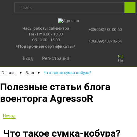
Часы работы call-центра
+38(068)283-00-60
Пн - Пт 9.00 - 18.00
Сб 10.00 - 15.00
+38(099)487-18-64
⭐Подарочные сертификаты
⭐
RU
Вход
Регистрация
UA
Главная
Блог
Что такое сумка-кобура?
►
►
Полезные статьи блога
военторга AgressoR
Назад
Что такое сумка-кобура?