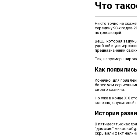
Что тако
Никто точно не скаже
середину 90-х годов 2
потрясающей.
Вещь, которая задумы
удобной и универсаль
предназначении своих
Так, например, широк
Как появилис
Конечно, для появлен
более чем серьезными
своего хозяина.
Но уже в конце XIX с
конечно, служителей 
История разв
В пятидесятых как гр
"дамские" микрокобур
скрывали факт наличи