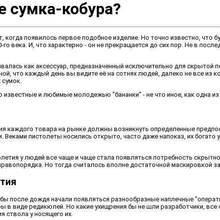
е сумка-кобура?
т, когда появилось первое подобное изделие. Но точно известно, что
0-го века. И, что характерно - он не прекращается до сих пор. Не в пос
валась как аксессуар, предназначенный исключительно для скрытой п
ной, что каждый день вы видите её на сотнях людей, далеко не все из 
 сумок.
о известные и любимые молодежью "бананки" - не что иное, как одна и
ь
ия каждого товара на рынке должны возникнуть определенные предпос
. Веками пистолеты носились открыто, часто даже напоказ, их богато
толетия у людей все чаще и чаще стала появляться потребность скрытн
правопорядка. Но тогда считалось вполне достаточной маскировкой за
ития
ибы после дождя начали появляться разнообразные наплечные "операти
ы в виде редикюлей. Но какие ухищрения бы не шли разработчики, все 
я ствола у носящего их.