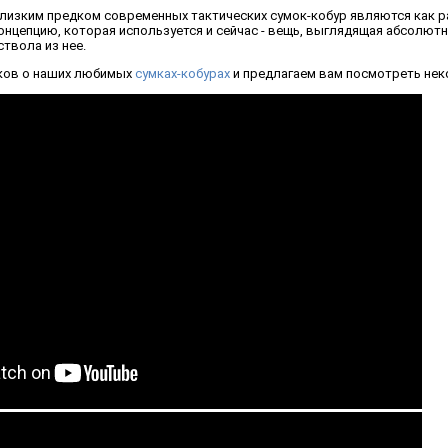
лизким предком современных тактических сумок-кобур являются как ра
нцепцию, которая используется и сейчас - вещь, выглядящая абсолютн
твола из нее.
ков о наших любимых
сумках-кобурах
и предлагаем вам посмотреть нек