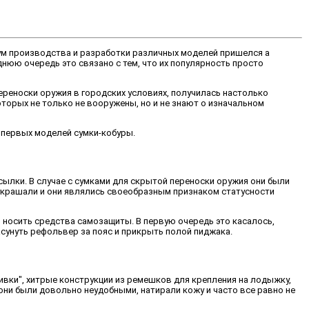
 бум производства и разработки различных моделей пришелся а
леднюю очередь это связано с тем, что их популярность просто
ереноски оружия в городских условиях, получилась настолько
которых не только не вооружены, но и не знают о изначальном
з первых моделей сумки-кобуры.
ылки. В случае с сумками для скрытой переноски оружия они были
 украшали и они являлись своеобразным признаком статусности
о носить средства самозащиты. В первую очередь это касалось,
сунуть рефольвер за пояс и прикрыть полой пиджака.
вки", хитрые конструкции из ремешков для крепления на лодыжку,
они были довольно неудобными, натирали кожу и часто все равно не