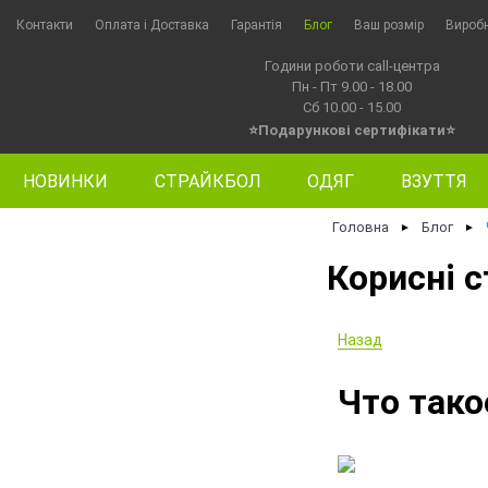
Контакти
Оплата i Доставка
Гарантія
Блог
Ваш розмір
Вироб
Години роботи call-центра
Пн - Пт 9.00 - 18.00
Сб 10.00 - 15.00
⭐Подарункові сертифікати⭐
НОВИНКИ
СТРАЙКБОЛ
ОДЯГ
ВЗУТТЯ
Головна
Блог
►
►
Корисні с
Назад
Что тако