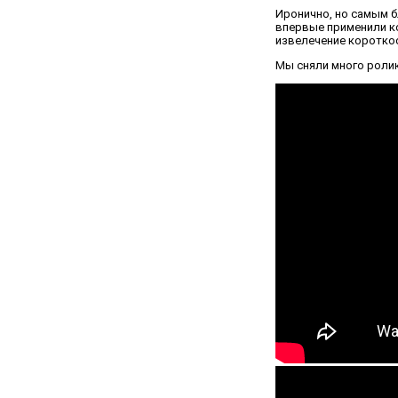
Иронично, но самым б
впервые применили ко
извелечение короткос
Мы сняли много роли