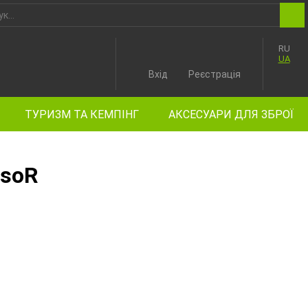
RU
UA
Вхід
Реєстрація
ТУРИЗМ ТА КЕМПІНГ
АКСЕСУАРИ ДЛЯ ЗБРОЇ
ssoR