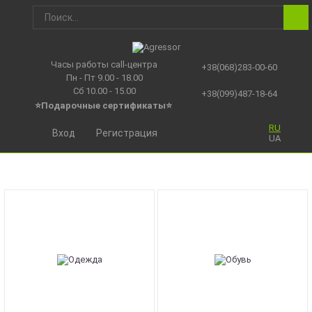
Часы работы call-центра
+38(068)283-00-60
Пн - Пт 9.00 - 18.00
Сб 10.00 - 15.00
+38(099)487-18-64
⭐Подарочные сертификаты
⭐
RU
Вход
Регистрация
UA