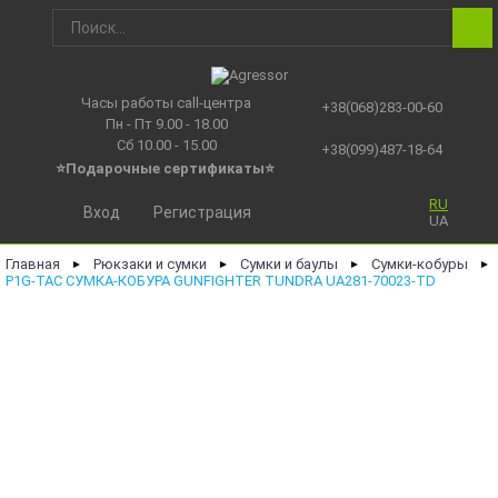
Часы работы call-центра
+38(068)283-00-60
Пн - Пт 9.00 - 18.00
Сб 10.00 - 15.00
+38(099)487-18-64
⭐Подарочные сертификаты
⭐
RU
Вход
Регистрация
UA
Главная
Рюкзаки и сумки
Сумки и баулы
Сумки-кобуры
►
►
►
►
P1G-TAC СУМКА-КОБУРА GUNFIGHTER TUNDRA UA281-70023-TD