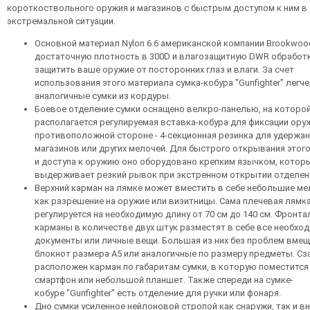
короткоствольного оружия и магазинов с быстрым доступом к ним в
экстремальной ситуации.
Основной материал Nylon 6.6 американской компании Brookwo
достаточную плотность в 300D и влагозащитную DWR обработк
защитить ваше оружие от посторонних глаз и влаги. За счет
использования этого материала сумка-кобура "Gunfighter" легче
аналогичные сумки из кордуры.
Боевое отделение сумки оснащено велкро-панелью, на которо
располагается регулируемая вставка-кобура для фиксации оруж
противоположной стороне - 4-секционная резинка для удержа
магазинов или других мелочей. Для быстрого открывания этог
и доступа к оружию оно оборудовано крепким язычком, котор
выдерживает резкий рывок при экстренном открытии отделен
Верхний карман на лямке может вместить в себе небольшие ме
как разрешение на оружие или визитницы. Сама плечевая лямк
регулируется на необходимую длину от 70 см до 140 см. Фронт
карманы в количестве двух штук разместят в себе все необхо
документы или личные вещи. Большая из них без проблем вме
блокнот размера А5 или аналогичные по размеру предметы. Сз
расположен карман по габаритам сумки, в которую поместится
смартфон или небольшой планшет. Также спереди на сумке-
кобуре "Gunfighter" есть отделение для ручки или фонаря.
Дно сумки усиленное нейлоновой стропой как снаружи, так и вн