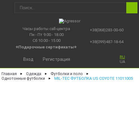
Часы работы call-центра
+38(068)283-00-60
Пн - Пт 9.00 - 18.00
Сб 10.00 - 15.00
+38(099)487-18-64
⭐Подарочные сертификаты
⭐
RU
Вход
Регистрация
UA
Главная
Одежда
Футболки и поло
►
►
►
Однотонные футболки
MIL-TEC ФУТБОЛКА US COYOTE 11011005
►