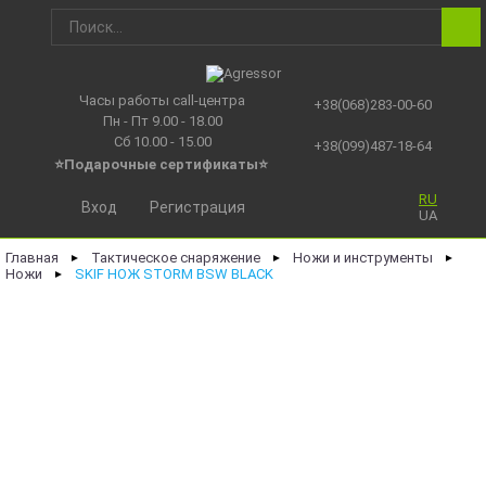
Часы работы call-центра
+38(068)283-00-60
Пн - Пт 9.00 - 18.00
Сб 10.00 - 15.00
+38(099)487-18-64
⭐Подарочные сертификаты
⭐
RU
Вход
Регистрация
UA
Главная
Тактическое снаряжение
Ножи и инструменты
►
►
►
Ножи
SKIF НОЖ STORM BSW BLACK
►