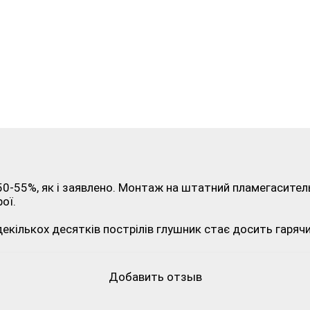
50-55%, як і заявлено. Монтаж на штатний пламегаситель
ої.
 декількох десятків пострілів глушник стає досить гарячи
Добавить отзыв