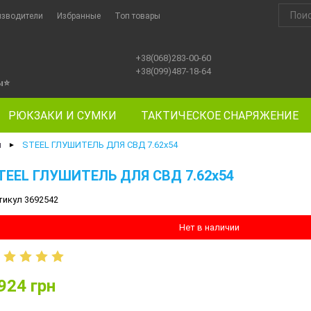
изводители
Избранные
Топ товары
+38(068)283-00-60
+38(099)487-18-64
ы
⭐
РЮКЗАКИ И СУМКИ
ТАКТИЧЕСКОЕ СНАРЯЖЕНИЕ
и
STEEL ГЛУШИТЕЛЬ ДЛЯ СВД 7.62х54
►
TEEL ГЛУШИТЕЛЬ ДЛЯ СВД 7.62х54
тикул 3692542
Нет в наличии
924
грн