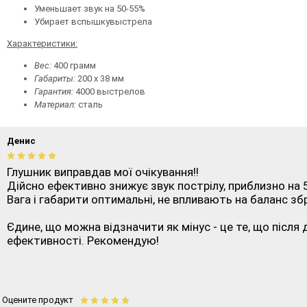
Уменьшает звук на 50-55%
Убирает вспышкувыстрела
Характеристики:
Вес:
400 грамм
Габариты:
200 х 38 мм
Гарантия:
4000 выстрелов
Материал:
сталь
Денис
Глушник виправдав мої очікування!!
Дійсно ефективно знижує звук пострілу, приблизно на 
Вага і габарити оптимальні, не впливають на баланс збр
Єдине, що можна відзначити як мінус - це те, що після
ефективності. Рекомендую!
Оцените продукт