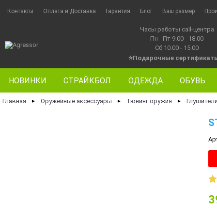
Контакты
Оплата и Доставка
Гарантия
Блог
Ваш размер
Про
Часы работы call-центра
Пн - Пт 9.00 - 18.00
Сб 10.00 - 15.00
⭐Подарочные сертификат
НОВИНКИ
СТРАЙКБОЛ
ОДЕЖДА
ОБУВЬ
Главная
Оружейные аксессуары
Тюнинг оружия
Глушител
►
►
►
S
Ар
3