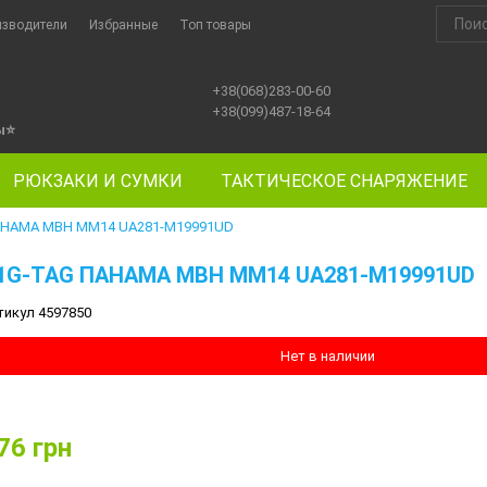
изводители
Избранные
Топ товары
+38(068)283-00-60
+38(099)487-18-64
ы
⭐
РЮКЗАКИ И СУМКИ
ТАКТИЧЕСКОЕ СНАРЯЖЕНИЕ
АНАМА MBH MM14 UA281-M19991UD
1G-TAG ПАНАМА MBH MM14 UA281-M19991UD
тикул 4597850
Нет в наличии
76
грн