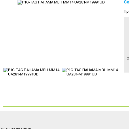
Се
Пр
О