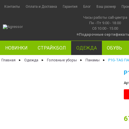
Контакты
Оплата и Доставка
Гарантия
Блог
Ваш размер
Про
Часы работы call-центра
Пн - Пт 9.00 - 18.00
Сб 10.00 - 15.00
⭐Подарочные сертификат
НОВИНКИ
СТРАЙКБОЛ
ОДЕЖДА
ОБУВЬ
Главная
Одежда
Головные уборы
Панамы
P1G-TAG П
►
►
►
►
P
Ар
6