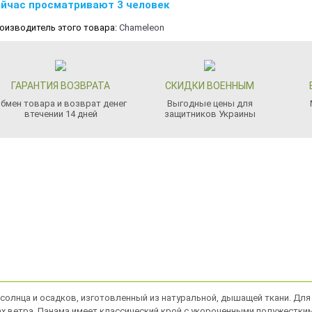
йчас просматривают 3 человек
оизводитель этого товара:
Chameleon
ГАРАНТИЯ ВОЗВРАТА
СКИДКИ ВОЕННЫМ
бмен товара и возврат денег
Выгодные цены для
втечении 14 дней
защитников Украины
т солнца и осадков, изготовленный из натуральной, дышащей ткани. Д
х ветра. Панама имеет классический крой с укороченными полужестким