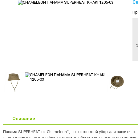
Се
Пр
О
Описание
Панама SUPERHEAT от Chameleon™,- это головной убор для защиты о
люверсами и шнуром с фиксатором, чтобы его не сносило при порыва