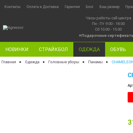
Контакты
Оплата и Доставка
Гарантия
Блог
Ваш размер
Про
Часы работы call-центра
Пн - Пт 9.00 - 18.00
Сб 10.00 - 15.00
⭐Подарочные сертификат
НОВИНКИ
СТРАЙКБОЛ
ОДЕЖДА
ОБУВЬ
Главная
Одежда
Головные уборы
Панамы
CHAMELEON
►
►
►
►
C
Ар
3