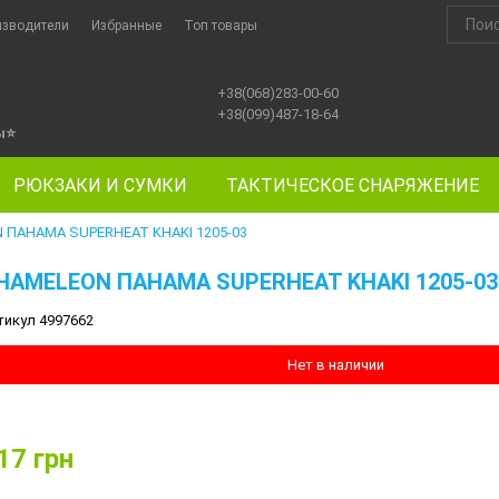
изводители
Избранные
Топ товары
+38(068)283-00-60
+38(099)487-18-64
ы
⭐
РЮКЗАКИ И СУМКИ
ТАКТИЧЕСКОЕ СНАРЯЖЕНИЕ
 ПАНАМА SUPERHEAT KHAKI 1205-03
HAMELEON ПАНАМА SUPERHEAT KHAKI 1205-03
тикул 4997662
Нет в наличии
17
грн