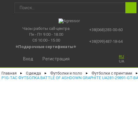
Часы работы call-центра
+38(068)283-00-60
Пн - Пт 9.00 - 18.00
Сб 10.00 - 15.00
+38(099)487-18-64
⭐Подарочные сертификаты
⭐
RU
Вход
Регистрация
UA
Главная
Одежда
Футболки и поло
Футболки с принтами
►
►
►
P1G-TAC ФУТБОЛКА BATTLE OF ASHDOWN GRAPHITE UA281-29891-GT-B