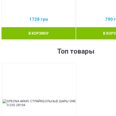
1728
грн
790
В КОРЗИНУ
В КОР
Топ товары
BEST