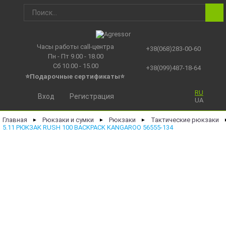
Часы работы call-центра
+38(068)283-00-60
Пн - Пт 9.00 - 18.00
Сб 10.00 - 15.00
+38(099)487-18-64
⭐Подарочные сертификаты
⭐
RU
Вход
Регистрация
UA
Главная
Рюкзаки и сумки
Рюкзаки
Тактические рюкзаки
►
►
►
5.11 РЮКЗАК RUSH 100 BACKPACK KANGAROO 56555-134