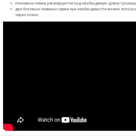
плечевые лямки регулируются под необходимую длину туловища
две боковые съемные сумки при необходимости можно использ
через плечо