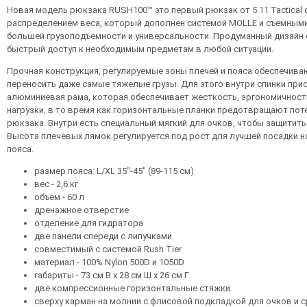
Новая модель рюкзака RUSH100™ это первый рюкзак от 5.11 Tactical
распределением веса, который дополнен системой MOLLE и съемным
большей грузоподъемности и универсальности. Продуманный дизайн
быстрый доступ к необходимым предметам в любой ситуации.
Прочная конструкция, регулируемые зоны плечей и пояса обеспечив
переносить даже самые тяжелые грузы. Для этого внутри спинки при
алюминиевая рама, которая обеспечивает жесткость, эргономичност
нагрузки, в то время как горизонтальные планки предотвращают по
рюкзака. Внутри есть специальный мягкий для очков, чтобы защитить 
Высота плечевых лямок регулируется под рост для лучшей посадки н
пояса.
размер пояса: L/XL 35"-45" (89-115 см)
вес - 2,6 кг
объем - 60 л
дренажное отверстие
отделение для гидратора
две панели спереди с липучками
совместимый с системой Rush Tier
материал - 100% Nylon 500D и 1050D
габариты - 73 см В х 28 см Ш х 26 см Г
две компрессионные горизонтальные стяжки
сверху карман на молнии с флисовой подкладкой для очков и 