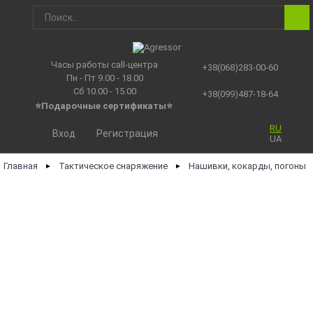
Часы работы call-центра
+38(068)283-00-60
Пн - Пт 9.00 - 18.00
Сб 10.00 - 15.00
+38(099)487-18-64
⭐Подарочные сертификаты
⭐
RU
Вход
Регистрация
UA
Главная
Тактическое снаряжение
Нашивки, кокарды, погоны
►
►