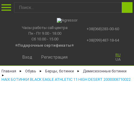
Часы работы call-центра
+38(068)283-00-60
Пн - Пт 9.00 - 18.00
Сб 10.00 - 15.00
+38(099)487-18-64
⭐Подарочные сертификаты
⭐
RU
Вход
Регистрация
UA
Главная
Обувь
Берцы, ботинки
Демисезонные ботинки
►
►
►
►
HAIX БОТИНКИ BLACK EAGLE ATHLETIC 11 HIGH DESERT 2000008710022