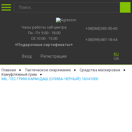
Часы работы call-центра
+38(068)283-00-60
Пн - Пт 9.00 - 18.00
Сб 10.00 - 15.00
+38(099)487-18-64
⭐Подарочные сертификаты
⭐
RU
Вход
Регистрация
UA
Главная
Тактическое снаряжение
Средства маскировки
►
►
►
Камуфляжный грим
►
MIL-TEC ГРИМ-КАРАНДАШ (ОЛИВА-ЧЕРНЫЙ) 16341000