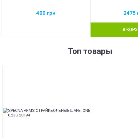
400
грн
2475
В КОР
Топ товары
BEST