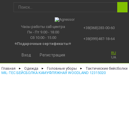
Часы работы call-центра
+38(068)283-00-60
Пн - Пт 9.00 - 18.00
Сб 10.00 - 15.00
+38(099)487-18-64
⭐Подарочные сертификаты
⭐
RU
Вход
Регистрация
UA
Главная
Одежда
Головные уборы
Тактические бейсболки
►
►
►
MIL-TEC БЕЙСБОЛКА КАМУФЛЯЖНАЯ WOODLAND 12315020