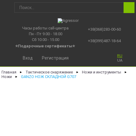
Часы работы call-центра
+38(068)283-00-60
Пн - Пт 9.00 - 18.00
Сб 10.00 - 15.00
+38(099)487-18-64
⭐Подарочные сертификаты
⭐
RU
Вход
Регистрация
UA
Главная
Тактическое снаряжение
Ножи и инструменты
►
►
►
Ножи
GANZO НОЖ СКЛАДНОЙ G707
►