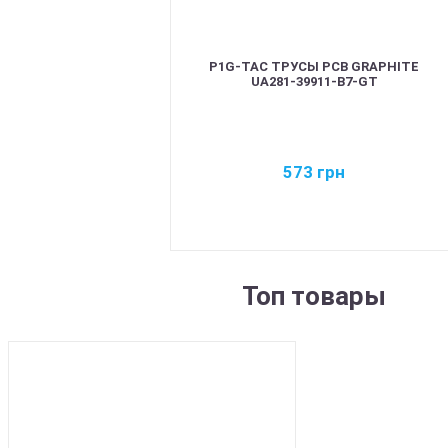
P1G-TAC ТРУСЫ PCB GRAPHITE
UA281-39911-B7-GT
573
грн
Топ товары
BEST