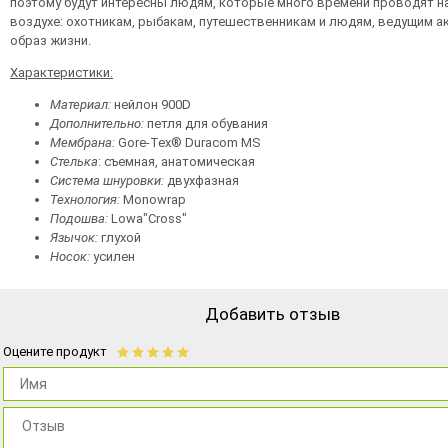
поэтому будут интересны людям, которые много времени проводят 
воздухе: охотникам, рыбакам, путешественникам и людям, ведущим 
образ жизни.
Характеристики:
Материал:
нейлон 900D
Дополнительно:
петля для обувания
Мембрана:
Gore-Tex® Duracom MS
Стелька
: съемная, анатомическая
Система шнуровки:
двухфазная
Технология:
Monowrap
Подошва:
Lowa"Cross"
Язычок:
глухой
Носок:
усилен
Добавить отзыв
Оцените продукт