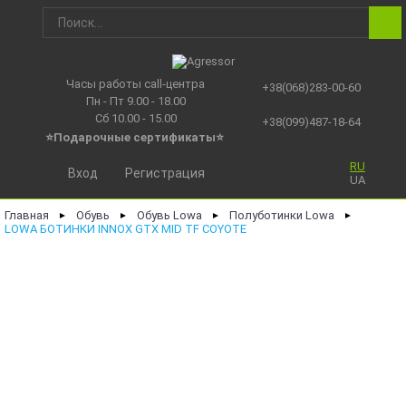
Часы работы call-центра
+38(068)283-00-60
Пн - Пт 9.00 - 18.00
Сб 10.00 - 15.00
+38(099)487-18-64
⭐Подарочные сертификаты
⭐
RU
Вход
Регистрация
UA
Главная
Обувь
Обувь Lowa
Полуботинки Lowa
►
►
►
►
LOWA БОТИНКИ INNOX GTX MID TF COYOTE