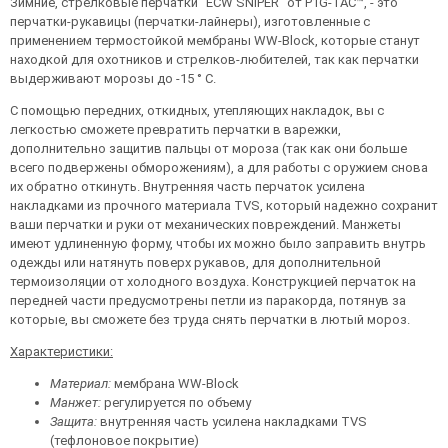
Зимние, стрелковые перчатки "ECW SNIPER" от P1G-TAC™, - это
перчатки-рукавицы (перчатки-лайнеры), изготовленные с
применением термостойкой мембраны WW-Block, которые станут
находкой для охотников и стрелков-любителей, так как перчатки
выдерживают морозы до -15 ° С.
С помощью передних, откидных, утепляющих накладок, вы с
легкостью сможете превратить перчатки в варежки,
дополнительно защитив пальцы от мороза (так как они больше
всего подвержены обморожениям), а для работы с оружием снова
их обратно откинуть. Внутренняя часть перчаток усилена
накладками из прочного материала TVS, который надежно сохранит
ваши перчатки и руки от механических повреждений. Манжеты
имеют удлиненную форму, чтобы их можно было заправить внутрь
одежды или натянуть поверх рукавов, для дополнительной
термоизоляции от холодного воздуха. Конструкцией перчаток на
передней части предусмотрены петли из паракорда, потянув за
которые, вы сможете без труда снять перчатки в лютый мороз.
Характеристики:
Материал:
мембрана WW-Block
Манжет:
регулируется по объему
Защита:
внутренняя часть усилена накладками TVS
(тефлоновое покрытие)