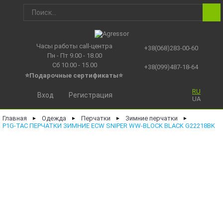
Часы работы call-центра
+38(068)283-00-60
Пн - Пт 9.00 - 18.00
Сб 10.00 - 15.00
+38(099)487-18-64
⭐Подарочные сертификаты
⭐
RU
Вход
Регистрация
UA
Главная
Одежда
Перчатки
Зимние перчатки
►
►
►
►
P1G-TAC ПЕРЧАТКИ ЗИМНИЕ ECW SNIPER WW-BLOCK BLACK G22218BK