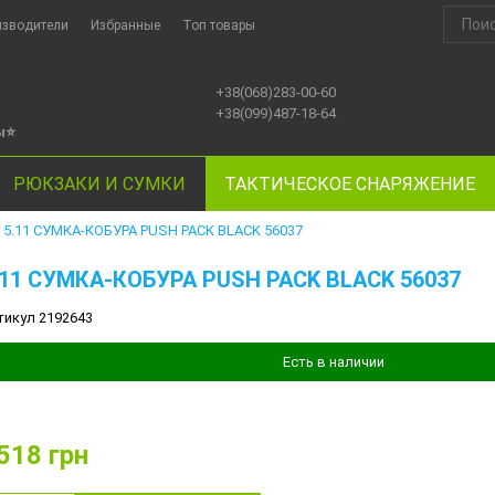
изводители
Избранные
Топ товары
+38(068)283-00-60
+38(099)487-18-64
ы
⭐
РЮКЗАКИ И СУМКИ
ТАКТИЧЕСКОЕ СНАРЯЖЕНИЕ
5.11 СУМКА-КОБУРА PUSH PACK BLACK 56037
.11 СУМКА-КОБУРА PUSH PACK BLACK 56037
тикул 2192643
Есть в наличии
518
грн