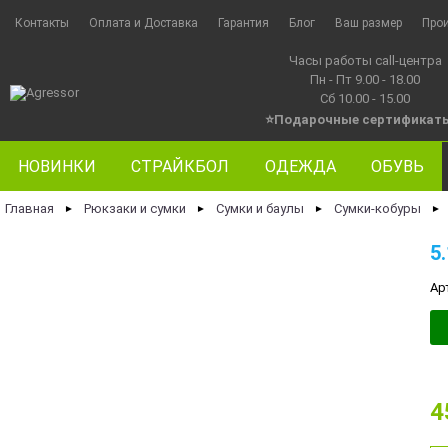
Контакты
Оплата и Доставка
Гарантия
Блог
Ваш размер
Про
Часы работы call-центра
Пн - Пт 9.00 - 18.00
Сб 10.00 - 15.00
⭐Подарочные сертификат
НОВИНКИ
СТРАЙКБОЛ
ОДЕЖДА
ОБУВЬ
Главная
Рюкзаки и сумки
Сумки и баулы
Сумки-кобуры
►
►
►
►
5
Ар
4