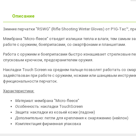
Описание
Зимние перчатки "RSWG" (Rifle Shooting Winter Gloves) от P1G-Tас™, 
Мембрана "Micro-fleece" отведет излишки тепла и влаги, тем самым 
работе с оружием, боеприпасами, со смартфонами и планшетами.
Работа с оружием и боеприпасами быстро изнашивает стрелковые пе
спусковым крючком, предохранителем оружия.
Накладки Touch Screen на среднем пальце позволят работать со смарт
задействован при работе с оружием, ножами или шанцевым инструмен
функциональности перчаток.
Характеристики:
Материал:
мембрана "Micro-fleece"
Особенность:
накладки TouchScreen
Защита:
накладки из козьей кожи (ладони)
Дополнительно
: петли для крепления к снаряжению (нейлон)
Комплектация
:
фирменная упаковка