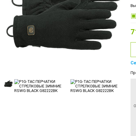
Вы
7
Се
Пр
О