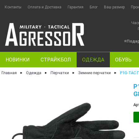
Контакты
Оплата и Доставка
Гарантия
Блог
Ваш размер
Про
Час
⭐Пода
НОВИНКИ
СТРАЙКБОЛ
ОДЕЖДА
ОБУВЬ
Главная
Одежда
Перчатки
Зимние перчатки
P1G-TAC 
►
►
►
►
P
G
Ар