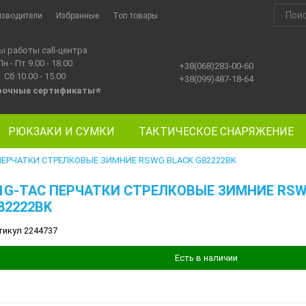
изводители
Избранные
Топ товары
ы работы call-центра
Пн - Пт 9.00 - 18.00
+38(068)283-00-60
Сб 10.00 - 15.00
+38(099)487-18-64
рочные сертификаты
⭐
РЮКЗАКИ И СУМКИ
ТАКТИЧЕСКОЕ СНАРЯЖЕНИЕ
ПЕРЧАТКИ СТРЕЛКОВЫЕ ЗИМНИЕ RSWG BLACK G82222BK
1G-TAC ПЕРЧАТКИ СТРЕЛКОВЫЕ ЗИМНИЕ RSW
82222BK
тикул 2244737
Есть в наличии