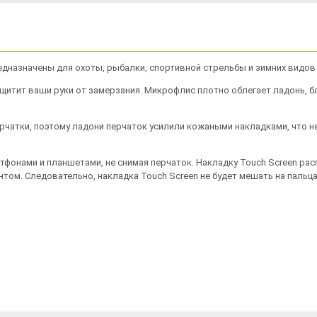
предназначены для охоты, рыбалки, спортивной стрельбы и зимних видов
защитит ваши руки от замерзания. Микрофлис плотно облегает ладонь, б
рчатки, поэтому ладони перчаток усилили кожаными накладками, что 
фонами и планшетами, не снимая перчаток. Накладку Touch Screen расп
том. Следовательно, накладка Touch Screen не будет мешать на пальц