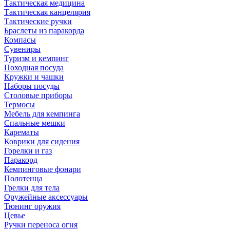
Тактическая медицина
Тактическая канцелярия
Тактические ручки
Браслеты из паракорда
Компасы
Сувениры
Туризм и кемпинг
Походная посуда
Кружки и чашки
Наборы посуды
Столовые приборы
Термосы
Мебель для кемпинга
Спальные мешки
Карематы
Коврики для сидения
Горелки и газ
Паракорд
Кемпинговые фонари
Полотенца
Грелки для тела
Оружейные аксессуары
Тюнинг оружия
Цевье
Ручки переноса огня