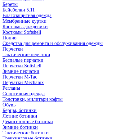
Береты
Бейсболки 5.11
Влагозащитная одежда
Мембранные куртки
Костюмы-дождевики
Костюмы Softshell
Пончо
Средства для ремонта и обслуживания одежды
Перчатки
Тактические перчатки
Беспалые перчатки
Перчатки Softshell
Зимние перчатки
Перчатки M-Tac
Перчатки Mechanix
Регланы
Спортивная одежда
Толстовки, милитари кофты
Обувь
Берцы, ботинки
Летние ботинки
Демисезонные ботинки
Зимние ботинки
Тактические ботинки
Треккинговые ботинки