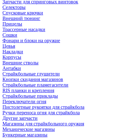
Запчасти для спринговых винтовок
Селекторы
Спусковые крючки
Внешний тюнинг
Прицелы
Трассерные насадки
Сошки
Фонари и блоки на оружие
Цевья
Накладки
Корпусы
Внешние стволы
Антабки
Страйкбольные глушители
Кнопки скидания магазинов
Страйкбольные пламегасители
RIS планки и крепления
Страйкбольные приклады
Переключатели огня
Пистолетные рукоятки для страйкбола
Ручки переноса огня для страйкбола
Другие запчасти
Магазины для страйкбольного оружия
Механические магазины
Бункерные магазины