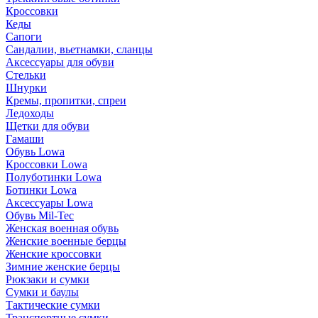
Кроссовки
Кеды
Сапоги
Сандалии, вьетнамки, сланцы
Аксессуары для обуви
Стельки
Шнурки
Кремы, пропитки, спреи
Ледоходы
Щетки для обуви
Гамаши
Обувь Lowa
Кроссовки Lowa
Полуботинки Lowa
Ботинки Lowa
Аксессуары Lowa
Обувь Mil-Tec
Женская военная обувь
Женские военные берцы
Женские кроссовки
Зимние женские берцы
Рюкзаки и сумки
Сумки и баулы
Тактические сумки
Транспортные сумки