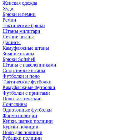
Женская одежда
Худи
Брюки и ремни
Ремни
Тактические брюки
Штаны милитари
Летние штаны
Джинсы
Камуфляжные штаны
Зимние штаны
Брюки Softshell
Штаны с наколенниками
Спортивные штаны
Футболки и поло
Тактические футболки
Камуфляжные футболки
Футболки с принтами
Поло тактические
Лонгсливы
Однотонные футболки
Форма полиции
Кепки, шапки полиции
Куртки полиции
Поло для полиции
Рубашки полиции