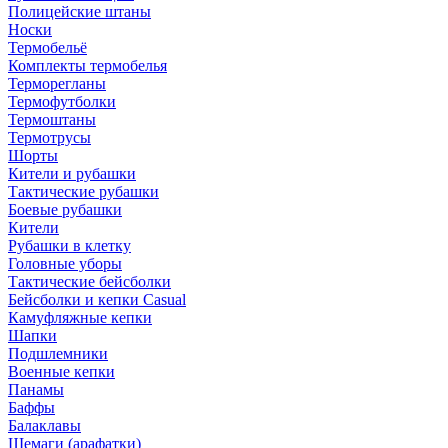
Полицейские штаны
Носки
Термобельё
Комплекты термобелья
Терморегланы
Термофутболки
Термоштаны
Термотрусы
Шорты
Кители и рубашки
Тактические рубашки
Боевые рубашки
Кители
Рубашки в клетку
Головные уборы
Тактические бейсболки
Бейсболки и кепки Casual
Камуфляжные кепки
Шапки
Подшлемники
Военные кепки
Панамы
Баффы
Балаклавы
Шемаги (арафатки)