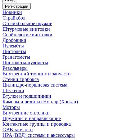
Регистрация
Новинки
Страйкбол
Страйкбольное оружие
Штурмовые винтовки
Снайперские винтовки
Дробовики
Пулемёты
Пистолеты
Гранатомёты
Пистолеты-пулеметы
Револьверы
Внутренний тюнинг и запчасти
Стенки гирбокса
Цилиндро-поршневая система
Шестерни
Втулки и подшипники
Камеры и резинки Hop-up (Хоп-ап)
Моторы
Внутренние стволики
Пружины и направляющие
Контактные группы и проводка
GBB запчасти
HPA (ВВД) системы и аксессуары