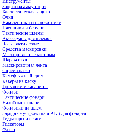
Инструменты
Защитная аммуниция
Баллистическая защита
Очки
Наколенники и налокотники
Наушники и беруши
Тактические шлемы
Аксессуары для шлемов
Часы тактические
Средства маскировки
Маскировочные костюмы
Шарф-сетки
Маскировочная лента
Спрей краска
Камуфляжный грим
Каверы на каску
Гримлоки и карабины
Фонари
Тактические фонари
Налобные фонари
Фонарики на шлем
Зарядные устройства и АКБ для фонарей
Гидраторы и фляги
Гидраторы
Фляги