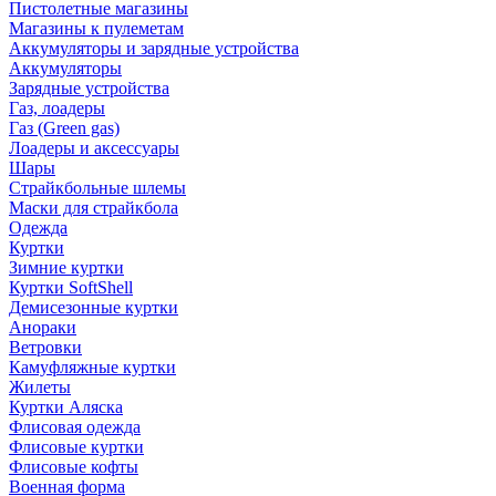
Пистолетные магазины
Магазины к пулеметам
Аккумуляторы и зарядные устройства
Аккумуляторы
Зарядные устройства
Газ, лоадеры
Газ (Green gas)
Лоадеры и аксессуары
Шары
Страйкбольные шлемы
Маски для страйкбола
Одежда
Куртки
Зимние куртки
Куртки SoftShell
Демисезонные куртки
Анораки
Ветровки
Камуфляжные куртки
Жилеты
Куртки Аляска
Флисовая одежда
Флисовые куртки
Флисовые кофты
Военная форма