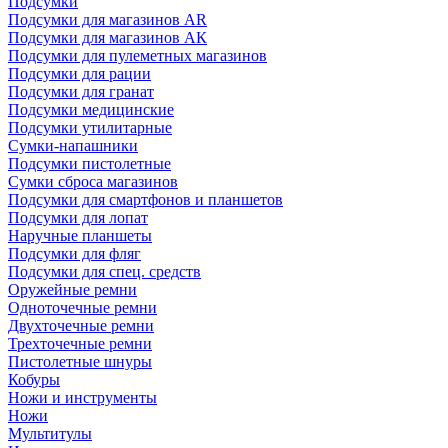
Подсумки
Подсумки для магазинов AR
Подсумки для магазинов АК
Подсумки для пулеметных магазинов
Подсумки для рации
Подсумки для гранат
Подсумки медицинские
Подсумки утилитарные
Сумки-напашники
Подсумки пистолетные
Сумки сброса магазинов
Подсумки для смартфонов и планшетов
Подсумки для лопат
Наручные планшеты
Подсумки для фляг
Подсумки для спец. средств
Оружейные ремни
Одноточечные ремни
Двухточечные ремни
Трехточечные ремни
Пистолетные шнуры
Кобуры
Ножи и инструменты
Ножи
Мультитулы