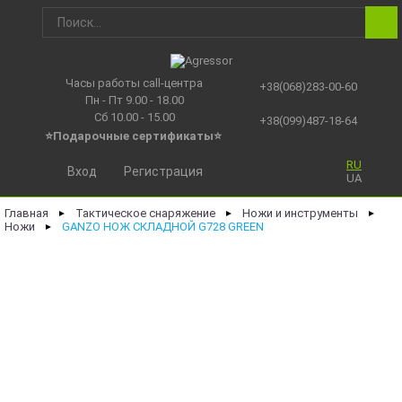
Часы работы call-центра
+38(068)283-00-60
Пн - Пт 9.00 - 18.00
Сб 10.00 - 15.00
+38(099)487-18-64
⭐Подарочные сертификаты
⭐
RU
Вход
Регистрация
UA
Главная
Тактическое снаряжение
Ножи и инструменты
►
►
►
Ножи
GANZO НОЖ СКЛАДНОЙ G728 GREEN
►