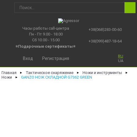
Часы работы call-центра
+38(068)283-00-60
Пн - Пт 9.00 - 18.00
Сб 10.00 - 15.00
+38(099)487-18-64
⭐Подарочные сертификаты
⭐
RU
Вход
Регистрация
UA
Главная
Тактическое снаряжение
Ножи и инструменты
►
►
►
Ножи
GANZO НОЖ СКЛАДНОЙ G7362 GREEN
►