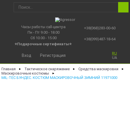
Часы работы call-центра
+38(068)283-00-60
Пн - Пт 9.00 - 18.00
Сб 10.00 - 15.00
+38(099)487-18-64
⭐Подарочные сертификаты
⭐
RU
Вход
Регистрация
UA
Главная
Тактическое снаряжение
Средства маскировки
►
►
►
Маскировочные костюмы
►
MIL-TEC БУНДЕС. КОСТЮМ МАСКИРОВОЧНЫЙ ЗИМНИЙ 11971000