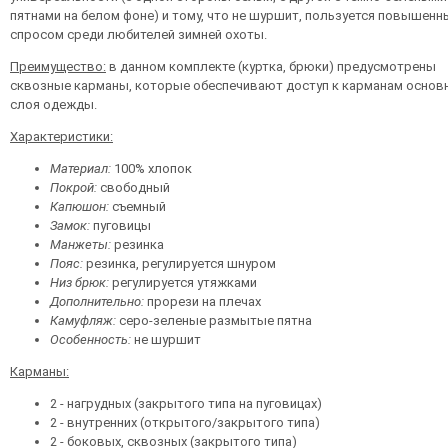
пятнами на белом фоне) и тому, что не шуршит, пользуется повышен
спросом среди любителей зимней охоты.
Преимущество:
в данном комплекте (куртка, брюки) предусмотрены
сквозные карманы, которые обеспечивают доступ к карманам основ
слоя одежды.
Характеристики:
Материал:
100% хлопок
Покрой:
свободный
Капюшон:
съемный
Замок:
пуговицы
Манжеты:
резинка
Пояс:
резинка, регулируется шнуром
Низ брюк:
регулируется утяжками
Дополнительно:
прорези на плечах
Камуфляж:
серо-зеленые размытые пятна
Особенность:
не шуршит
Карманы:
2 - нагрудных (закрытого типа на пуговицах)
2 - внутренних (открытого/закрытого типа)
2 - боковых, сквозных (закрытого типа)