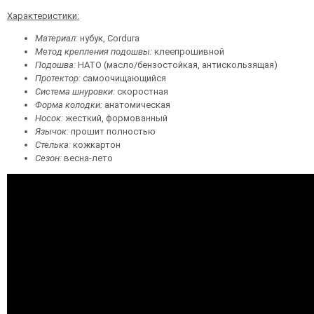
Характеристики:
Материал:
нубук, Cordura
Метод крепления подошвы:
клеепрошивной
Подошва:
НАТО (маслo/бензостойкая, антискользящая)
Протектор:
самоочищающийся
Система шнуровки:
скоростная
Форма колодки:
анатомическая
Носок:
жесткий, формованный
Язычок:
прошит полностью
Стелька:
кожкартон
Сезон:
весна-лето