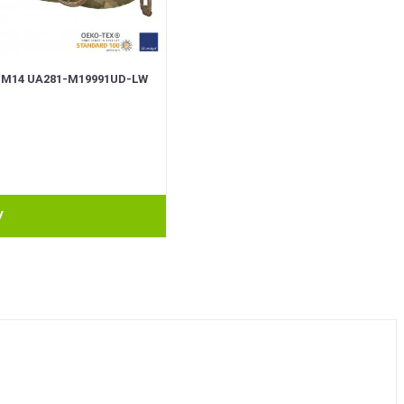
M14 UA281-M19991UD-LW
У