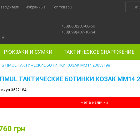
изводители
Избранные
Топ товары
+38(068)283-00-60
+38(099)487-18-64
ы
⭐
РЮКЗАКИ И СУМКИ
ТАКТИЧЕСКОЕ СНАРЯЖЕНИЕ
STIMUL ТАКТИЧЕСКИЕ БОТИНКИ КОЗАК MM14 23053198
TIMUL ТАКТИЧЕСКИЕ БОТИНКИ КОЗАК MM14 2
тикул 3522184
Нет в наличии
760
грн