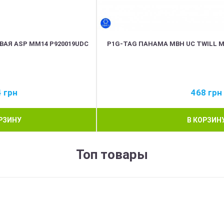
ВАЯ ASP MM14 P920019UDC
P1G-TAG ПАНАМА MBH UC TWILL M
4
грн
468
грн
РЗИНУ
В КОРЗИН
Топ товары