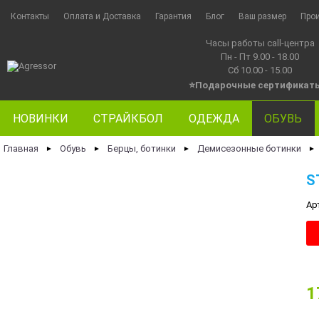
Контакты
Оплата и Доставка
Гарантия
Блог
Ваш размер
Про
Часы работы call-центра
Пн - Пт 9.00 - 18.00
Сб 10.00 - 15.00
⭐Подарочные сертификат
НОВИНКИ
СТРАЙКБОЛ
ОДЕЖДА
ОБУВЬ
Главная
Обувь
Берцы, ботинки
Демисезонные ботинки
►
►
►
►
S
Ар
1