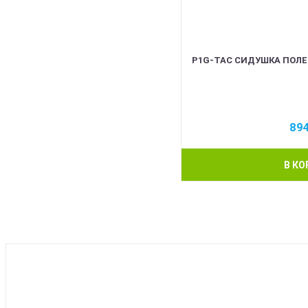
P1G-TAC СИДУШКА ПОЛЕ
89
В КО
BEST