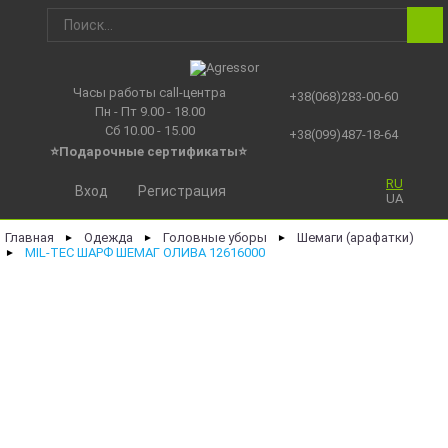
Часы работы call-центра
+38(068)283-00-60
Пн - Пт 9.00 - 18.00
Сб 10.00 - 15.00
+38(099)487-18-64
⭐Подарочные сертификаты
⭐
RU
Вход
Регистрация
UA
Главная
Одежда
Головные уборы
Шемаги (арафатки)
►
►
►
MIL-TEC ШАРФ ШЕМАГ ОЛИВА 12616000
►