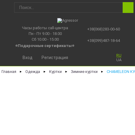
Часы работы call-центра
+38(068)283-00-60
Пн - Пт 9.00 - 18.00
Сб 10.00 - 15.00
+38(099)487-18-64
⭐Подарочные сертификаты
⭐
RU
Вход
Регистрация
UA
Главная
Одежда
Куртки
Зимние куртки
CHAMELEON КУ
►
►
►
►