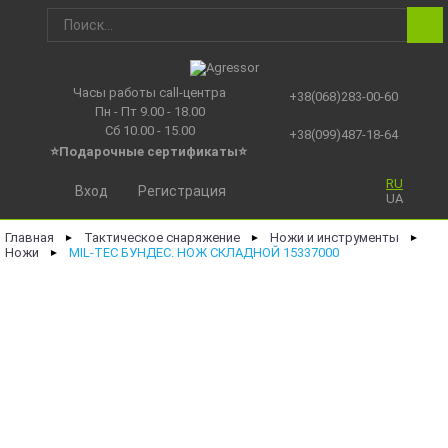
Часы работы call-центра
+38(068)283-00-60
Пн - Пт 9.00 - 18.00
Сб 10.00 - 15.00
+38(099)487-18-64
⭐Подарочные сертификаты
⭐
RU
Вход
Регистрация
UA
Главная
Тактическое снаряжение
Ножи и инструменты
►
►
►
Ножи
MIL-TEC БУНДЕС. НОЖ СКЛАДНОЙ 15337000
►