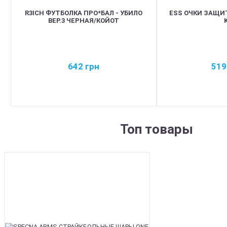
R3ICH ФУТБОЛКА ПРО*БАЛ - УБИЛО
ESS ОЧКИ ЗАЩИ
ВЕР.3 ЧЕРНАЯ/КОЙОТ
642
грн
51
Топ товары
BEST