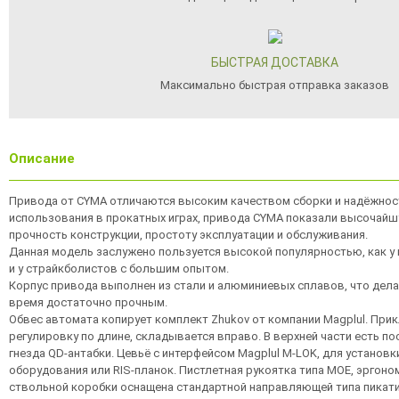
БЫСТРАЯ ДОСТАВКА
Максимально быстрая отправка заказов
Описание
Привода от CYMA отличаются высоким качеством сборки и надёжнос
использования в прокатных играх, привода CYMA показали высочайш
прочность конструкции, простоту эксплуатации и обслуживания.
Данная модель заслужено пользуется высокой популярностью, как у 
и у страйкболистов с большим опытом.
Корпус привода выполнен из стали и алюминиевых сплавов, что делает
время достаточно прочным.
Обвес автомата копирует комплект Zhukov от компании Magplul. При
регулировку по длине, складывается вправо. В верхней части есть п
гнезда QD-антабки. Цевьё с интерфейсом Magplul M-LOK, для установ
оборудования или RIS-планок. Пистлетная рукоятка типа МОЕ, эрго
ствольной коробки оснащена стандартной направляющей типа пикати