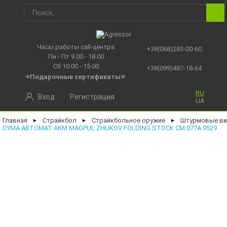
Часы работы call-центра
+38(068)283-00-60
Пн - Пт 9.00 - 18.00
Сб 10.00 - 15.00
+38(099)487-18-64
⭐Подарочные сертификаты
⭐
RU
Вход
Регистрация
UA
Главная
Страйкбол
Страйкбольное оружие
Штурмовые ви
►
►
►
CYMA АВТОМАТ АКM MAGPUL ZHUKOV FOLDING STOCK CM.077A 9529