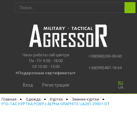
Часы работы call-центра
+38(068)283-00-60
Пн - Пт 9.00 - 18.00
Сб 10.00 - 15.00
+38(099)487-18-64
⭐Подарочные сертификаты
⭐
RU
Вход
Регистрация
UA
Главная
Одежда
Куртки
Зимние куртки
►
►
►
►
P1G-TAC КУРТКА PCWPJ-ALPHA GRAPHITE UA281-29931-GT