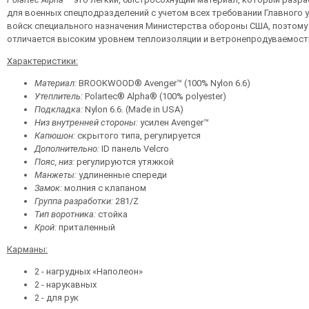
для военных спецподразделений с учетом всех требовании Главного 
войск специального назначения Министерства обороны США, поэтому
отличается высоким уровнем теплоизоляции и ветронепродуваемост
Характеристики:
Материал:
BROOKWOOD® Avenger™ (100% Nylon 6.6)
Утеплитель:
Polartec® Alpha® (100% polyester)
Подкладка:
Nylon 6.6. (Made in USA)
Низ внутренней стороны:
усилен Avenger™
Капюшон:
скрытого типа, регулируется
Дополнительно:
ID панель Velcro
Пояс, низ:
регулируются утяжкой
Манжеты:
удлиненные спереди
Замок:
молния с клапаном
Группа разработки:
281/Z
Тип воротника:
стойка
Крой:
приталенный
Карманы:
2 - нагрудных «Наполеон»
2 - нарукавных
2 - для рук