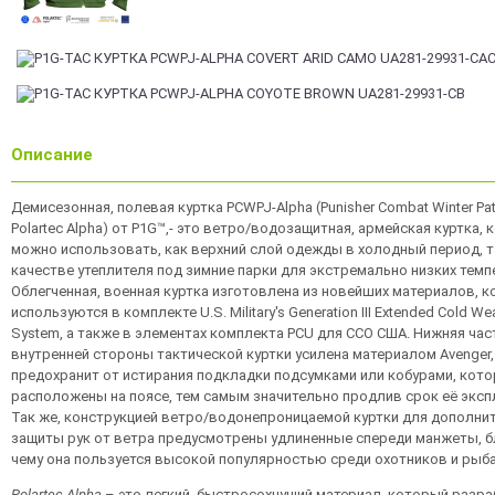
Описание
Демисезонная, полевая куртка PCWPJ-Alpha (Punisher Combat Winter Pat
Polartec Alpha) от P1G™,- это ветро/водозащитная, армейская куртка,
можно использовать, как верхний слой одежды в холодный период, т
качестве утеплителя под зимние парки для экстремально низких темп
Облегченная, военная куртка изготовлена из новейших материалов, 
используются в комплекте U.S. Military's Generation III Extended Cold Wea
System, а также в элементах комплекта PCU для ССО США. Нижняя час
внутренней стороны тактической куртки усилена материалом Avenger
предохранит от истирания подкладки подсумками или кобурами, кот
расположены на поясе, тем самым значительно продлив срок её эксп
Так же, конструкцией ветро/водонепроницаемой куртки для дополни
защиты рук от ветра предусмотрены удлиненные спереди манжеты, 
чему она пользуется высокой популярностью среди охотников и рыб
Polartec
Alpha
– это легкий, быстросохнущий материал, который разр