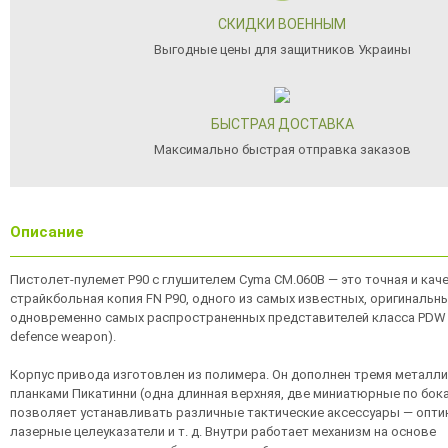
СКИДКИ ВОЕННЫМ
Выгодные цены для защитников Украины
БЫСТРАЯ ДОСТАВКА
Максимально быстрая отправка заказов
Описание
Пистолет-пулемет P90 с глушителем Cyma CM.060B — это точная и кач
страйкбольная копия FN P90, одного из самых известных, оригинальны
одновременно самых распространенных представителей класса PDW 
defence weapon).
Корпус привода изготовлен из полимера. Он дополнен тремя металл
планками Пикатинни (одна длинная верхняя, две миниатюрные по бока
позволяет устанавливать различные тактические аксессуары — оптик
лазерные целеуказатели и т. д. Внутри работает механизм на основе