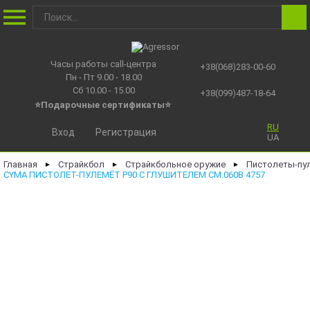
Часы работы call-центра
+38(068)283-00-60
Пн - Пт 9.00 - 18.00
Сб 10.00 - 15.00
+38(099)487-18-64
⭐Подарочные сертификаты
⭐
RU
Вход
Регистрация
UA
Главная
Страйкбол
Страйкбольное оружие
Пистолеты-пу
►
►
►
CYMA ПИСТОЛЕТ-ПУЛЕМЁТ P90 С ГЛУШИТЕЛЕМ CM.060B 4757