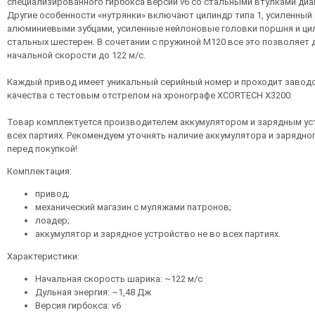
специализированного гирбокса версии v6 со стальными втулками диа
Другие особенности «нутрянки» включают цилиндр типа 1, усиленный
алюминиевыми зубцами, усиленные нейлоновые головки поршня и ци
стальных шестерен. В сочетании с пружиной М120 все это позволяет 
начальной скорости до 122 м/с.
Каждый привод имеет уникальный серийный номер и проходит завод
качества с тестовым отстрелом на хронографе XCORTECH X3200.
Товар комплектуется производителем аккумулятором и зарядным ус
всех партиях. Рекомендуем уточнять наличие аккумулятора и зарядно
перед покупкой!
Комплектация:
привод;
механический магазин с муляжами патронов;
лоадер;
аккумулятор и зарядное устройство не во всех партиях.
Характеристики:
Начальная скорость шарика: ~122 м/с
Дульная энергия: ~1,48 Дж
Версия гирбокса: v6