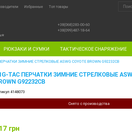
изводители
Избранные
Топ товары
+38(068)283-00-60
+38(099)487-18-64
ы
⭐
РЮКЗАКИ И СУМКИ
ТАКТИЧЕСКОЕ СНАРЯЖЕНИЕ
 ПЕРЧАТКИ ЗИМНИЕ СТРЕЛКОВЫЕ ASWG COYOTE BROWN G92232CB
1G-TAC ПЕРЧАТКИ ЗИМНИЕ СТРЕЛКОВЫЕ AS
ROWN G92232CB
тикул 4148073
Снято с производства
17
грн