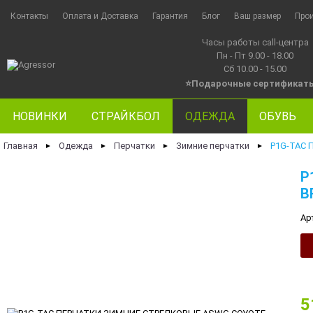
Контакты
Оплата и Доставка
Гарантия
Блог
Ваш размер
Про
Часы работы call-центра
Пн - Пт 9.00 - 18.00
Сб 10.00 - 15.00
⭐Подарочные сертификат
НОВИНКИ
СТРАЙКБОЛ
ОДЕЖДА
ОБУВЬ
Главная
Одежда
Перчатки
Зимние перчатки
P1G-TAC
►
►
►
►
P
B
Ар
5