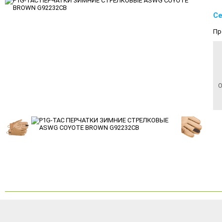
Се
Пр
О