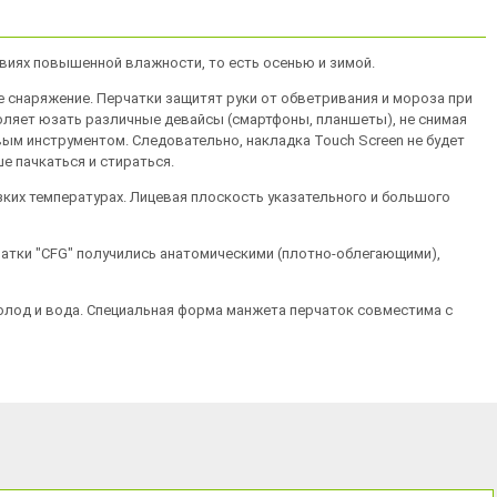
овиях повышенной влажности, то есть осенью и зимой.
е снаряжение. Перчатки защитят руки от обветривания и мороза при
воляет юзать различные девайсы (смартфоны, планшеты), не снимая
вым инструментом. Следовательно, накладка Touch Screen не будет
е пачкаться и стираться.
зких температурах. Лицевая плоскость указательного и большого
рчатки "CFG" получились анатомическими (плотно-облегающими),
 холод и вода. Специальная форма манжета перчаток совместима с