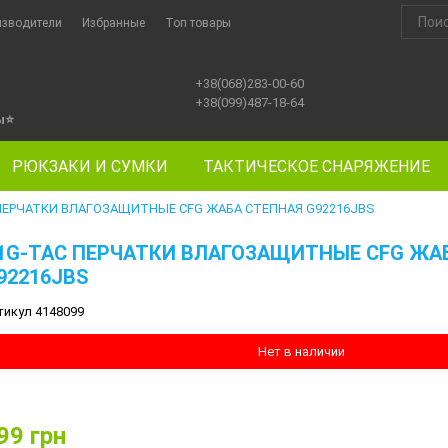
изводители
Избранные
Топ товары
+38(068)283-00-60
+38(099)487-18-64
ы
⭐
РЮКЗАКИ И СУМКИ
ТАКТИЧЕСКОЕ СНАРЯЖЕНИЕ
 ПЕРЧАТКИ ВЛАГОЗАЩИТНЫЕ CFG ЖАБА СТЕПНАЯ G92216JBS
1G-TAC ПЕРЧАТКИ ВЛАГОЗАЩИТНЫЕ CFG ЖА
92216JBS
тикул 4148099
Нет в наличии
99
грн