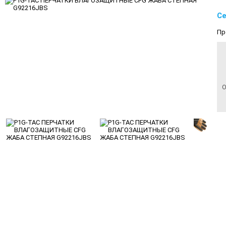
Се
Пр
О