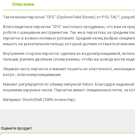
Описание
Тактические перчатки "CFG" (Cyclone Field Gloves) от P1G-TAC™, ра
Влагозащитные перчатки "CFG" настолько продуманы, что вам не прид
роботе с шанцевым инструментом. Так же в перчатках, на среднем па
перчаток в военно-полевых условиях. Средний палец выбран специаль
мешать на указательном пальце, который должен оставаться максима
Внутренняя сторона перчаток сделана из водонепроницаемой, антиско
пальцев усилена двойным слоем резины, чтобы вы всегда могли наде
Лицевая часть перчаток и манжет пошиты из эластичного, инновацион
ветро-, влагонепроницаемыми.
Манжет регулируется по объему липучкой Velcro. Благодаря надежной 
ношением наручных часов. Перчатки имеют специальные петли, за ко
Материал
:
StormShell (100% полиэстер)
Оцените продукт