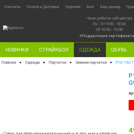
Контакты
Оплата и Доставка
Гарантия
Блог
Ваш размер
Про
Часы работы call-центра
Пн - Пт 9.00 - 18.00
Сб 10.00 - 15.00
⭐Подарочные сертификат
НОВИНКИ
СТРАЙКБОЛ
ОДЕЖДА
ОБУВЬ
Главная
Одежда
Перчатки
Зимние перчатки
P1G-TAC
►
►
►
►
P
G
Ар
4