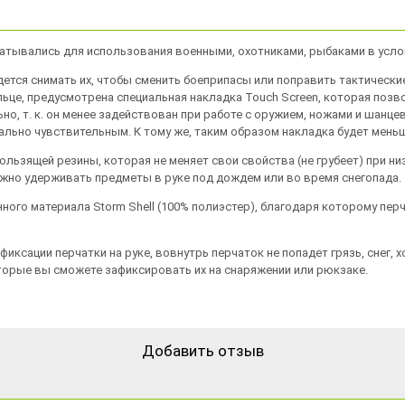
зрабатывались для использования военными, охотниками, рыбаками в усл
ется снимать их, чтобы сменить боеприпасы или поправить тактически
льце, предусмотрена специальная накладка Touch Screen, которая поз
но, т. к. он менее задействован при работе с оружием, ножами и шанце
льно чувствительным. К тому же, таким образом накладка будет меньш
льзящей резины, которая не меняет свои свойства (не грубеет) при ни
жно удерживать предметы в руке под дождем или во время снегопада.
ного материала Storm Shell (100% полиэстер), благодаря которому пе
фиксации перчатки на руке, вовнутрь перчаток не попадет грязь, снег,
торые вы сможете зафиксировать их на снаряжении или рюкзаке.
Добавить отзыв