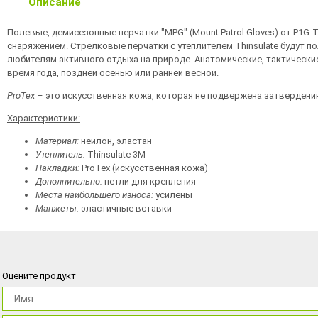
Описание
Полевые, демисезонные перчатки "MPG" (Mount Patrol Gloves) от P1G
снаряжением. Стрелковые перчатки с утеплителем Thinsulate будут п
любителям активного отдыха на природе. Анатомические, тактические
время года, поздней осенью или ранней весной.
ProTex
– это искусственная кожа, которая не подвержена затвердению
Характеристики:
Материал:
нейлон, эластан
Утеплитель:
Thinsulate 3M
Накладки:
ProTex (искусственная кожа)
Дополнительно:
петли для крепления
Места наибольшего износа:
усилены
Манжеты:
эластичные вставки
Оцените продукт