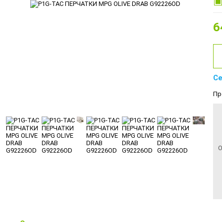
6
Се
Пр
О