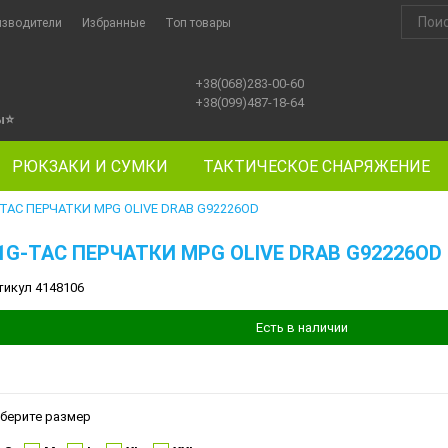
изводители
Избранные
Топ товары
+38(068)283-00-60
+38(099)487-18-64
ы
⭐
РЮКЗАКИ И СУМКИ
ТАКТИЧЕСКОЕ СНАРЯЖЕНИЕ
-TAC ПЕРЧАТКИ MPG OLIVE DRAB G92226OD
1G-TAC ПЕРЧАТКИ MPG OLIVE DRAB G92226OD
тикул 4148106
Есть в наличии
берите размер