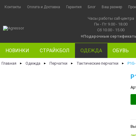
Контакты
Оплата и Доставка
Гарантия
Блог
Ваш размер
Про
Часы работы call-центра
Пн - Пт 9.00 - 18.00
Сб 10.00 - 15.00
⭐Подарочные сертификат
НОВИНКИ
СТРАЙКБОЛ
ОДЕЖДА
ОБУВЬ
Главная
Одежда
Перчатки
Тактические перчатки
P1G
►
►
►
►
P
Ар
Вы