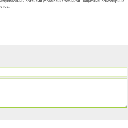
оеприпасами и органами управления техникой. Защитные, огнеупорные
летов.