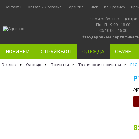
Контакты
Оплата и Доставка
Гарантия
Блог
Ваш размер
Про
Часы работы call-центра
Пн - Пт 9.00 - 18.00
Сб 10.00 - 15.00
⭐Подарочные сертификат
НОВИНКИ
СТРАЙКБОЛ
ОДЕЖДА
ОБУВЬ
Главная
Одежда
Перчатки
Тактические перчатки
P1G
►
►
►
►
P
Ар
8