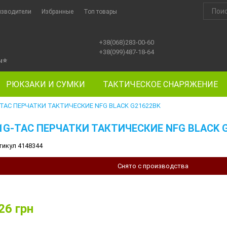
изводители
Избранные
Топ товары
+38(068)283-00-60
+38(099)487-18-64
ы
⭐
РЮКЗАКИ И СУМКИ
ТАКТИЧЕСКОЕ СНАРЯЖЕНИЕ
-TAC ПЕРЧАТКИ ТАКТИЧЕСКИЕ NFG BLACK G21622BK
1G-TAC ПЕРЧАТКИ ТАКТИЧЕСКИЕ NFG BLACK 
тикул 4148344
Снято с производства
26
грн