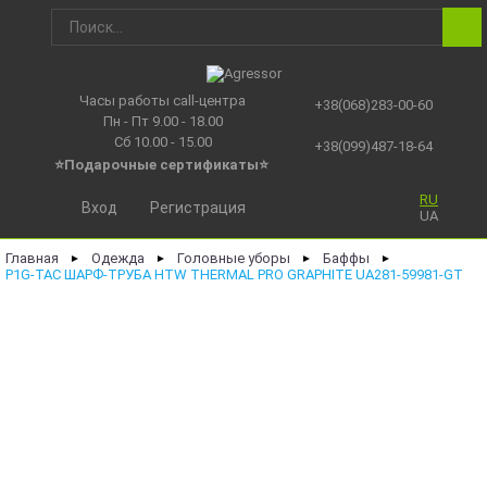
Часы работы call-центра
+38(068)283-00-60
Пн - Пт 9.00 - 18.00
Сб 10.00 - 15.00
+38(099)487-18-64
⭐Подарочные сертификаты
⭐
RU
Вход
Регистрация
UA
Главная
Одежда
Головные уборы
Баффы
►
►
►
►
P1G-TAC ШАРФ-ТРУБА HTW THERMAL PRO GRAPHITE UA281-59981-GT