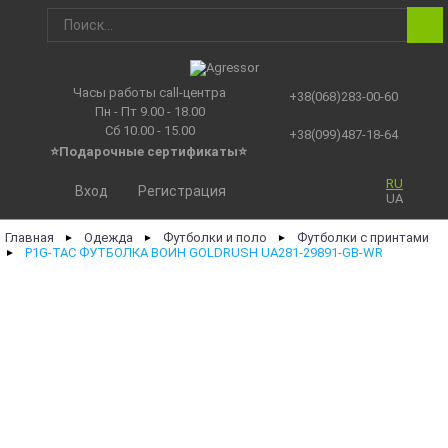
Часы работы call-центра
+38(068)283-00-60
Пн - Пт 9.00 - 18.00
Сб 10.00 - 15.00
+38(099)487-18-64
⭐Подарочные сертификаты
⭐
RU
Вход
Регистрация
UA
Главная
Одежда
Футболки и поло
Футболки с принтами
►
►
►
P1G-TAC ФУТБОЛКА ВОИН GOLDRUSH UA281-29891-GB-WR
►