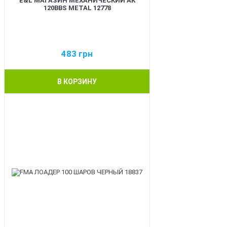
E&L МАГАЗИН МЕХАНИЧЕСКИЙ АК
120BBS METAL 12778
483
грн
В КОРЗИНУ
BEST