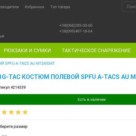
изводители
Избранные
Топ товары
+38(068)283-00-60
+38(099)487-18-64
ы
⭐
РЮКЗАКИ И СУМКИ
ТАКТИЧЕСКОЕ СНАРЯЖЕНИЕ
Й SPFU A-TACS AU M12653AT
1G-TAC КОСТЮМ ПОЛЕВОЙ SPFU A-TACS AU M
тикул 4214339
Есть в наличии
берите размер