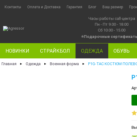
Контакты
Оплата и Доставка
Гарантия
Блог
Ваш размер
Про
Часы работы call-центра
Пн - Пт 9.00 - 18.00
Сб 10.00 - 15.00
⭐Подарочные сертификат
НОВИНКИ
СТРАЙКБОЛ
ОДЕЖДА
ОБУВЬ
Главная
Одежда
Военная форма
P1G-TAC КОСТЮМ ПОЛЕВО
►
►
►
P
Ар
Вы