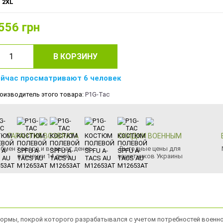
2XL
556
грн
В КОРЗИНУ
йчас просматривают 6 человек
оизводитель этого товара:
P1G-Tac
ГАРАНТИЯ ВОЗВРАТА
СКИДКИ ВОЕННЫМ
бмен товара и возврат денег
Выгодные цены для
втечении 14 дней
защитников Украины
формы, покрой которого разрабатывался с учетом потребностей военно