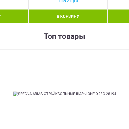
н
1152
грн
У
В КОРЗИНУ
Топ товары