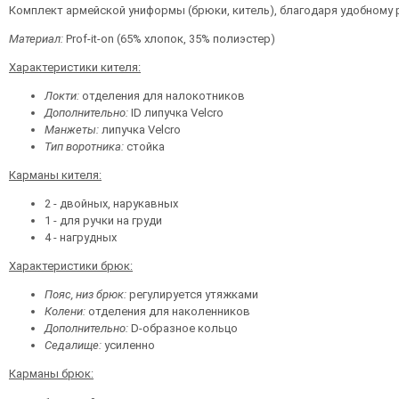
Комплект армейской униформы (брюки, китель), благодаря удобному 
Материал:
Prof-it-on (65% хлопок, 35% полиэстер)
Характеристики кителя:
Локти:
отделения для налокотников
Дополнительно:
ID липучка Velcro
Манжеты:
липучка Velcro
Тип воротника:
стойка
Карманы кителя:
2 - двойных, нарукавных
1 - для ручки на груди
4 - нагрудных
Характеристики брюк:
Пояс, низ брюк:
регулируется утяжками
Колени:
отделения для наколенников
Дополнительно:
D-образное кольцо
Седалище:
усиленно
Карманы брюк: