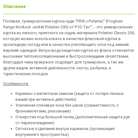
Описание
Полевая, тренировочная куртка-худи "FRWJ-Polartec" (Frogman
Range Workout Jacket Polartec 200) от P1G-Tac™, - это универсальная
куртка из легкого, приятного на ощупь материала Polartec Classic 200,
которую можно использовать в качестве флисовой куртки в
прохладную погоду или в качестве утепляющего слоя под зимней
верхней одеждой. Ветро/водозащитная куртка из флиса отличается
высокими теплоизоляционными и быстросохнущими свойствами,
благодаря чему прекрасно подойдет для тренировок, а так же
других видов активной деятельности: охоты, рыбалки, и
туристических походов.
Особенности:
Карманы с магнитным замком (защита от потери личных
вещей при активных действиях)
Усиленная плечевая зона без швов (совместимость с
бронежилетами, рюкзаками)
Отверстия под большой палец (дополнительная защита рук
от переохлаждения)
Сетчатые отделения внутри карманов (организация
внутреннего пространства)