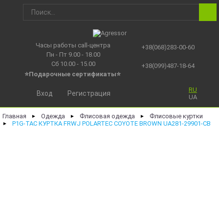
Часы работы call-центра
+38(068)283-00-60
Пн - Пт 9.00 - 18.00
Сб 10.00 - 15.00
+38(099)487-18-64
⭐Подарочные сертификаты
⭐
RU
Вход
Регистрация
UA
Главная
Одежда
Флисовая одежда
Флисовые куртки
►
►
►
P1G-TAC КУРТКА FRWJ POLARTEC COYOTE BROWN UA281-29901-CB
►