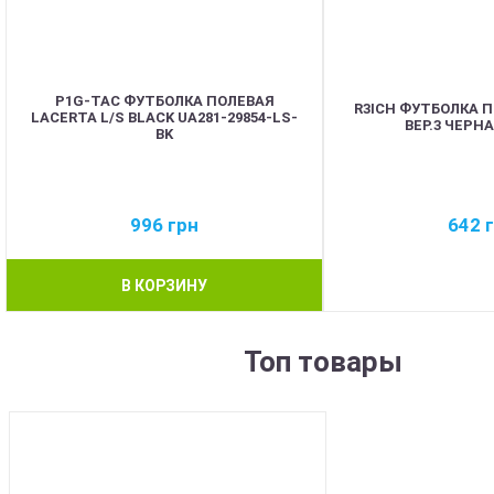
P1G-TAC ФУТБОЛКА ПОЛЕВАЯ
R3ICH ФУТБОЛКА П
LACERTA L/S BLACK UA281-29854-LS-
ВЕР.3 ЧЕРН
BK
996
грн
642
В КОРЗИНУ
Топ товары
BEST