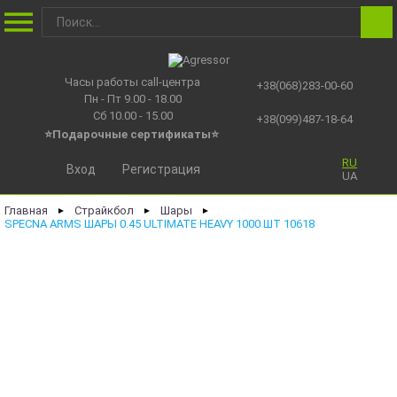
Часы работы call-центра
+38(068)283-00-60
Пн - Пт 9.00 - 18.00
Сб 10.00 - 15.00
+38(099)487-18-64
⭐Подарочные сертификаты
⭐
RU
Вход
Регистрация
UA
Главная
Страйкбол
Шары
►
►
►
SPECNA ARMS ШАРЫ 0.45 ULTIMATE HEAVY 1000 ШТ 10618