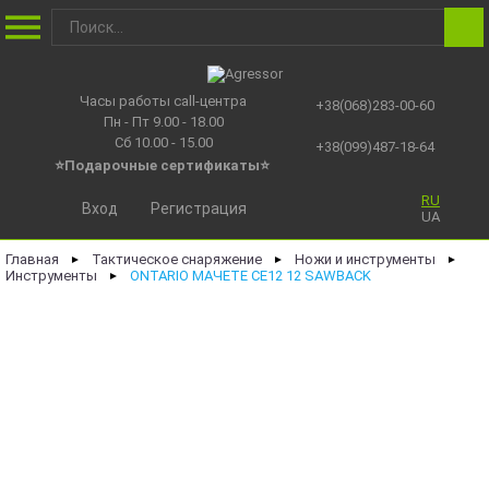
Часы работы call-центра
+38(068)283-00-60
Пн - Пт 9.00 - 18.00
Сб 10.00 - 15.00
+38(099)487-18-64
⭐Подарочные сертификаты
⭐
RU
Вход
Регистрация
UA
Главная
Тактическое снаряжение
Ножи и инструменты
►
►
►
Инструменты
ONTARIO МАЧЕТЕ СЕ12 12 SAWBACK
►