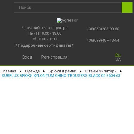
Часы работы call-центра
+38(068)283-00-60
Пн - Пт 9.00 - 18.00
Сб 10.00 - 15.00
+38(099)487-18-64
⭐Подарочные сертификаты
⭐
RU
Вход
Регистрация
UA
Главная
Одежда
Брюки и ремни
Штаны милитари
►
►
►
►
SURPLUS БРЮКИ XYLONTUM CHINO TROUSERS BLACK 05-3604-63