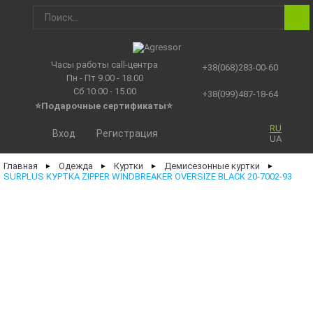
Часы работы call-центра
+38(068)283-00-60
Пн - Пт 9.00 - 18.00
Сб 10.00 - 15.00
+38(099)487-18-64
⭐Подарочные сертификаты
⭐
RU
Вход
Регистрация
UA
Главная
Одежда
Куртки
Демисезонные куртки
►
►
►
►
SURPLUS КУРТКА ZIPPER WINDBREAKER OVERSIZE BLACK 20-7002-93